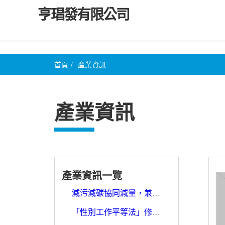
亨琩發有限公司
首頁
/
產業資訊
產業資訊
產業資訊一覽
減污減碳協同減量，兼顧資源循環與空氣品質，環保署預告「公私場所固定污染源燃料混燒比例及成分標準」、「公私場所固定污染源應符合混燒比例及成分標準之燃料」及「鍋爐空氣污染物排放標準」3修正草案
「性別工作平等法」修正草案通過 強化性騷擾防治機制