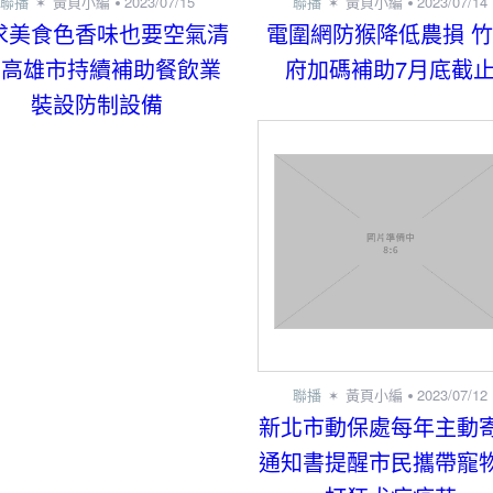
聯播
黃頁小編
2023/07/15
聯播
黃頁小編
2023/07/14
求美食色香味也要空氣清
電圍網防猴降低農損 
 高雄市持續補助餐飲業
府加碼補助7月底截
裝設防制設備
聯播
黃頁小編
2023/07/12
新北市動保處每年主動
通知書提醒市民攜帶寵