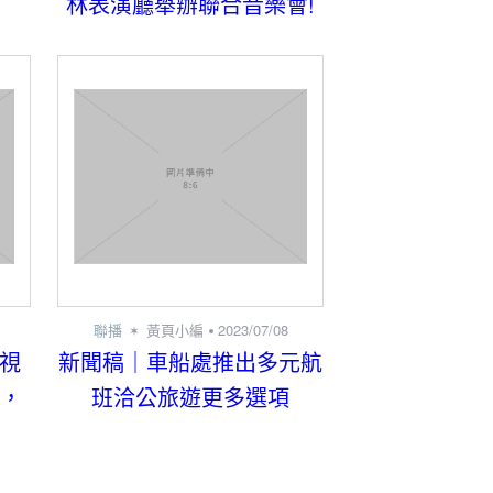
林表演廳舉辦聯合音樂會!
聯播
黃頁小編
2023/07/08
主視
新聞稿｜車船處推出多元航
聲，
班洽公旅遊更多選項