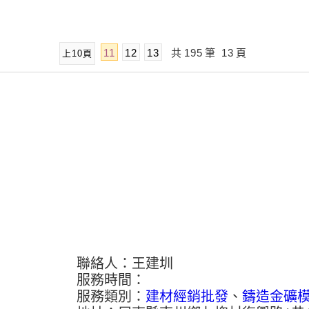
11
12
13
共
195
筆
13
頁
上10頁
聯絡人：王建圳
服務時間：
服務類別：
建材經銷批發
、
鑄造金礦