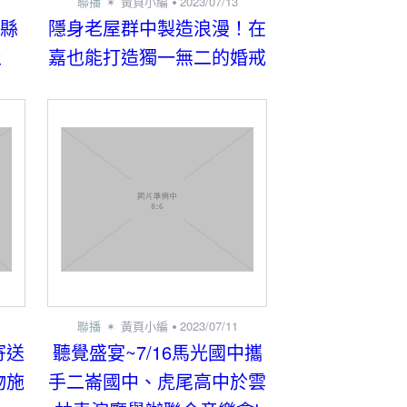
聯播
黃頁小編
2023/07/13
竹縣
隱身老屋群中製造浪漫！在
止
嘉也能打造獨一無二的婚戒
聯播
黃頁小編
2023/07/11
寄送
聽覺盛宴~7/16馬光國中攜
物施
手二崙國中、虎尾高中於雲