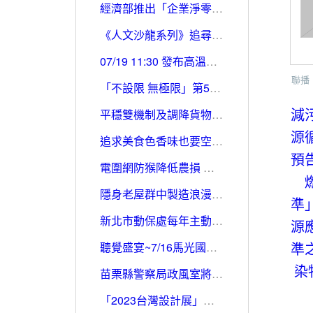
經濟部推出「企業淨零行動手冊」 助企業找對資源、讓減碳成為競爭力
《人文沙龍系列》追尋佛教文學的軌跡：寫本、講唱、書頁臥遊與網路漫遊 112年07月20日
07/19 11:30 發布高溫資訊
聯播
「不設限 無極限」第53屆全國技能競賽成績揭榜 行政院副院長鄭文燦親臨閉幕暨頒獎典禮
減
平穩雙機制及調降貨物稅 汽、柴油各吸收2.8元及2.9元 明（17）日起國內汽、柴油各調漲0.4元
源
追求美食色香味也要空氣清新 高雄市持續補助餐飲業裝設防制設備
預
電圍網防猴降低農損 竹縣府加碼補助7月底截止
隱身老屋群中製造浪漫！在嘉也能打造獨一無二的婚戒
準
新北市動保處每年主動寄送通知書提醒市民攜帶寵物施打狂犬病疫苗
源
準
聽覺盛宴~7/16馬光國中攜手二崙國中、虎尾高中於雲林表演廳舉辦聯合音樂會!
染
苗栗縣警察局政風室將廉政融入外籍移工
「2023台灣設計展」主視覺發布 以新北眾人之聲，打造城市混音共鳴！