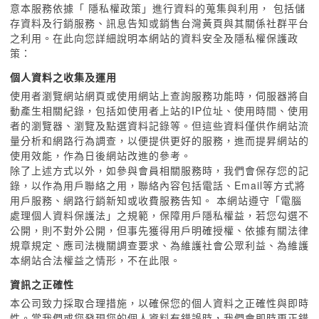
意本服務依據「 隱私權政策」進行資料的蒐集與利用， 包括儲
存資料及行銷服務、訊息告知或銷售台灣黃頁與其關係社群平台
之利用。在此向您詳細說明本網站的資料安全及隱私權保護政
策：
個人資料之收集及運用
使用者瀏覽網站網頁或使用網站上查詢服務功能時，伺服器將自
動產生相關紀錄，包括如使用者上站的IP位址、使用時間、使用
者的瀏覽器、瀏覽及點選資料記錄等。但這些資料僅供作網站流
量分析和網路行為調查，以便提供更好的服務，進而提昇網站的
使用效能，作為日後網站改進的參考。
除了上述方式以外，如參與會員相關服務時，我們會保存您的記
錄，以作為用戶聯絡之用，聯絡內容包括電話、Email等方式將
用戶服務、網路行銷新知或收費服務告知。 本網站遵守「電腦
處理個人資料保護法」之規範，保障用戶隱私權益，若您勾選不
公開，則不對外公開，但事先獲得用戶明確授權、依據有關法律
規章規定、應司法機關調查要求、為維護社會公眾利益、為維護
本網站合法權益之情形，不在此限。
資訊之正確性
本公司致力採取合理措施，以確保您的個人資料之正確性與即時
性。當我們或您發現您的個人資料有錯誤時，我們會即時更正錯