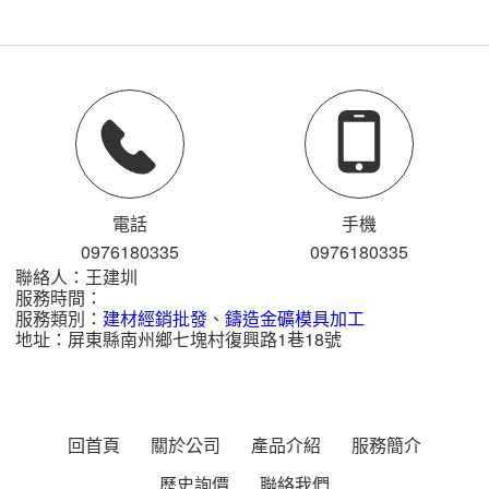
電話
手機
0976
1
8
0
335
0976
1
8
0
335
聯絡人：王建圳
服務時間：
服務類別：
建材經銷批發
、
鑄造金礦模具加工
地址：屏東縣南州鄉七塊村復興路1巷18號
回首頁
關於公司
產品介紹
服務簡介
歷史詢價
聯絡我們