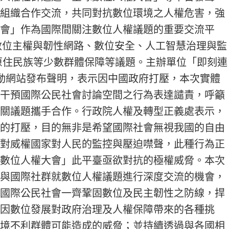
組織合作交流，共同對抗數位環境之人權危害，強
會」作為國際間關注數位人權議題的重要交流平
：數位主權與韌性網路、數位安全、人工智慧治理與監
與原住民族等少數群體保障等議題。主辦單位「即刻連
日於活動網站發布聲明，表示因中國政府打壓，本次實體
干預國際公民社會討論空間之行為表達譴責，呼籲
關議題攜手合作。行政院人權及轉型正義處表示，
的打壓，目的無非是希望國際社會無視我國的自由
對威權國家對人民的監控與壓迫噤聲，此種行為正
數位人權大會」此平臺亟欲對抗的極權威脅。本次
與國際社群就數位人權議題進行深度交流的機會，
國際公民社會一齊鞏固數位及民主韌性之防線，捍
因數位發展對政府治理及人權保障帶來的各種挑
境不利群體可能造成的威脅；並持續透過與各國相